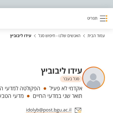
פריט נגישות
תפריט
עמוד הבית
האנשים שלנו - חיפוש סגל
עידו ליבוביץ
עידו ליבוביץ
סגל בעבר
יחידות
אקדמי לא פעיל
הפקולטה למדעי הט
תואר שני במדעי החיים
מדעי הטבע,
אזור צור קשר עם איש הסגל
idolyb@post.bgu.ac.il