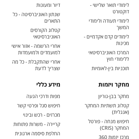
לימודי תואר שלישי -
דיור ומעונות
דוקטורט
שנתון האוניברסיטה - כל
לימודי תעודה ולימודי
התארים
המשך
קטלוג הקורסים
לימודים קדם אקדמיים -
האוניברסיטאי
מכינות
אחרי הרשמה - אזור אישי
המרכז האוניברסיטאי
למועמדים ולמועמדות
ללימודי חוץ
אחרי שהתקבלת - כל מה
תוכניות בין-לאומיות
שצריך לדעת
מחקר ויזמות
מידע כללי
מחקר בבן-גוריון
מפות ודרכי הגעה
קטלוג תשתיות המחקר
חיפוש סגל ופרטי קשר
(אנגלית)
מכרזים - רכש ובינוי
חיפוש מנחה - פורטל
קריירה - משרות פתוחות
המחקר (CRIS)
החלפת סיסמה ארגונית
מרכז יזמות 360