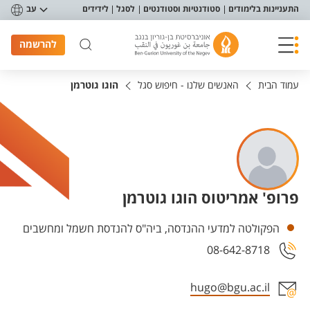
פריט נגישות
התעניינות בלימודים
סטודנטיות וסטודנטים
לסגל
לידידים
עב
להרשמה
עמוד הבית
האנשים שלנו - חיפוש סגל
הוגו גוטרמן
פרופ' אמריטוס הוגו גוטרמן
יחידות
הפקולטה למדעי ההנדסה, ביה"ס להנדסת חשמל ומחשבים
08-642-8718
hugo@bgu.ac.il
אזור צור קשר עם איש הסגל