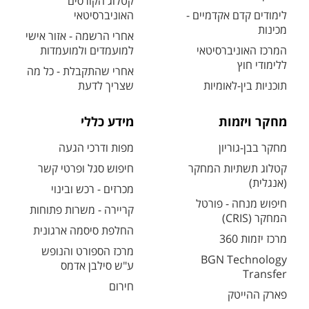
קטלוג הקורסים
לימודים קדם אקדמיים -
האוניברסיטאי
מכינות
אחרי הרשמה - אזור אישי
המרכז האוניברסיטאי
למועמדים ולמועמדות
ללימודי חוץ
אחרי שהתקבלת - כל מה
תוכניות בין-לאומיות
שצריך לדעת
מחקר ויזמות
מידע כללי
מחקר בבן-גוריון
מפות ודרכי הגעה
קטלוג תשתיות המחקר
חיפוש סגל ופרטי קשר
(אנגלית)
מכרזים - רכש ובינוי
חיפוש מנחה - פורטל
קריירה - משרות פתוחות
המחקר (CRIS)
החלפת סיסמה ארגונית
מרכז יזמות 360
מרכז הספורט והנופש
BGN Technology
ע"ש סילבן אדמס
Transfer
חירום
פארק ההייטק