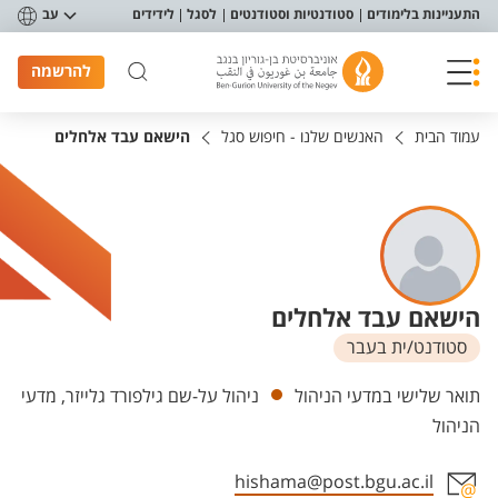
פריט נגישות
התעניינות בלימודים
סטודנטיות וסטודנטים
לסגל
לידידים
עב
להרשמה
עמוד הבית
האנשים שלנו - חיפוש סגל
הישאם עבד אלחלים
הישאם עבד אלחלים
סטודנט/ית בעבר
יחידות
תואר שלישי במדעי הניהול
ניהול על-שם גילפורד גלייזר, מדעי
הניהול
hishama@post.bgu.ac.il