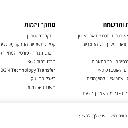
ת והרשמה
מחקר ויזמות
 בגרות וסכם לתואר ראשון
מחקר בבן-גוריון
ואר ראשון בכל התוכניות
קטלוג תשתיות המחקר (אנגלית
חיפוש מנחה - פורטל המחקר (CRIS)
רסיטה - כל התארים
מרכז יזמות 360
ם האוניברסיטאי
BGN Technology Transfer
 אזור אישי למועמדים
פארק ההייטק
משרות אקדמיות
ת - כל מה שצריך לדעת