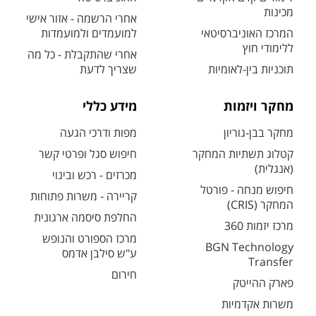
מכינות
אחרי הרשמה - אזור אישי
המרכז האוניברסיטאי
למועמדים ולמועמדות
ללימודי חוץ
אחרי שהתקבלת - כל מה
תוכניות בין-לאומיות
שצריך לדעת
מחקר ויזמות
מידע כללי
מחקר בבן-גוריון
מפות ודרכי הגעה
קטלוג תשתיות המחקר
חיפוש סגל ופרטי קשר
(אנגלית)
מכרזים - רכש ובינוי
חיפוש מנחה - פורטל
קריירה - משרות פתוחות
המחקר (CRIS)
החלפת סיסמה ארגונית
מרכז יזמות 360
מרכז הספורט והנופש
BGN Technology
ע"ש סילבן אדמס
Transfer
חירום
פארק ההייטק
משרות אקדמיות