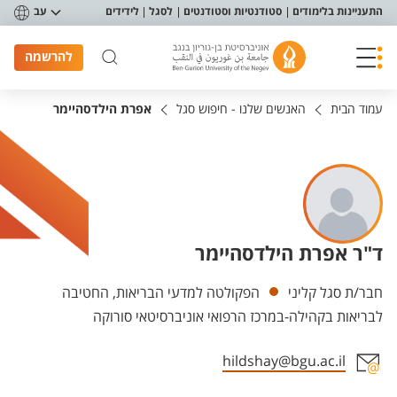
פריט נגישות
התעניינות בלימודים
סטודנטיות וסטודנטים
לסגל
לידידים
עב
להרשמה
עמוד הבית
האנשים שלנו - חיפוש סגל
אפרת הילדסהיימר
ד"ר אפרת הילדסהיימר
יחידות
חבר/ת סגל קליני
הפקולטה למדעי הבריאות, החטיבה
לבריאות בקהילה-במרכז הרפואי אוניברסיטאי סורוקה
hildshay@bgu.ac.il
אזור צור קשר עם איש הסגל