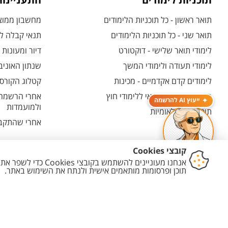
תוכניות לימודים
התעניינו
תואר ראשון - כל תוכניות הלימודים
מחשבון ממוצע
תואר שני - כל תוכניות הלימודים
תנאי קבלה לת
לימודי תואר שלישי - דוקטורט
דיור ומעונות
לימודי תעודה ולימודי המשך
שנתון האוניב
לימודים קדם אקדמיים - מכינות
קטלוג הקורסי
המרכז האוניברסיטאי ללימודי חוץ
אחרי הרשמה -
ייעוץ AI להרשמה
ולמועמדות
תוכניות בין-לאומיות
אחרי שהתקבל
יצירת קשר
הצהרת נגישות
מדיניות פרטיות
מדיניות עריכת תוכן