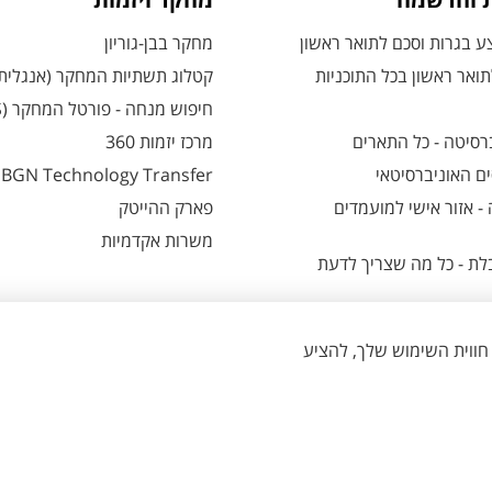
ת והרשמה
מחקר ויזמות
 בגרות וסכם לתואר ראשון
מחקר בבן-גוריון
ואר ראשון בכל התוכניות
קטלוג תשתיות המחקר (אנגלית
חיפוש מנחה - פורטל המחקר (CRIS)
רסיטה - כל התארים
מרכז יזמות 360
ם האוניברסיטאי
BGN Technology Transfer
 אזור אישי למועמדים
פארק ההייטק
משרות אקדמיות
ת - כל מה שצריך לדעת
הגדרת עוגיות