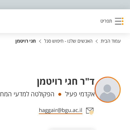
פריט נגישות
תפריט
עמוד הבית
האנשים שלנו - חיפוש סגל
חגי רויטמן
ד"ר חגי רויטמן
יחידות
אקדמי פעיל
הפקולטה למדעי המחשב
אזור צור קשר עם איש הסגל
haggair@bgu.ac.il