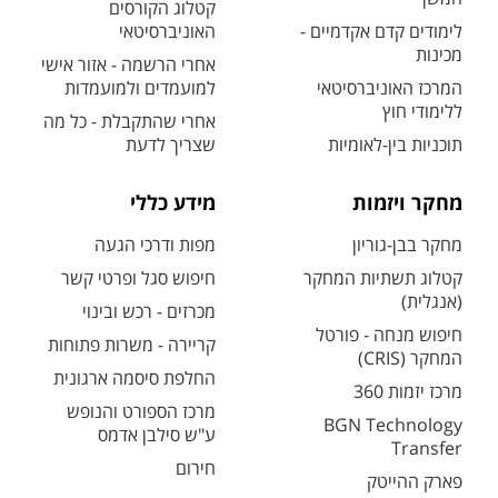
קטלוג הקורסים
לימודים קדם אקדמיים -
האוניברסיטאי
מכינות
אחרי הרשמה - אזור אישי
המרכז האוניברסיטאי
למועמדים ולמועמדות
ללימודי חוץ
אחרי שהתקבלת - כל מה
תוכניות בין-לאומיות
שצריך לדעת
מחקר ויזמות
מידע כללי
מחקר בבן-גוריון
מפות ודרכי הגעה
קטלוג תשתיות המחקר
חיפוש סגל ופרטי קשר
(אנגלית)
מכרזים - רכש ובינוי
חיפוש מנחה - פורטל
קריירה - משרות פתוחות
המחקר (CRIS)
החלפת סיסמה ארגונית
מרכז יזמות 360
מרכז הספורט והנופש
BGN Technology
ע"ש סילבן אדמס
Transfer
חירום
פארק ההייטק