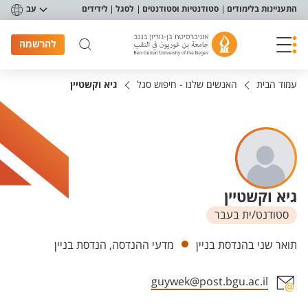
פריט נגישות
התעניינות בלימודים
סטודנטיות וסטודנטים
לסגל
לידידים
עב
להרשמה
עמוד הבית
האנשים שלנו - חיפוש סגל
גיא וקשטיין
גיא וקשטיין
סטודנט/ית בעבר
יחידות
תואר שני בהנדסת בניין
מדעי ההנדסה, הנדסת בניין
guywek@post.bgu.ac.il
אזור צור קשר עם איש הסגל