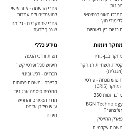
מכינות
אחרי הרשמה - אזור אישי
המרכז האוניברסיטאי
למועמדים ולמועמדות
ללימודי חוץ
אחרי שהתקבלת - כל מה
תוכניות בין-לאומיות
שצריך לדעת
מחקר ויזמות
מידע כללי
מחקר בבן-גוריון
מפות ודרכי הגעה
קטלוג תשתיות המחקר
חיפוש סגל ופרטי קשר
(אנגלית)
מכרזים - רכש ובינוי
חיפוש מנחה - פורטל
קריירה - משרות פתוחות
המחקר (CRIS)
החלפת סיסמה ארגונית
מרכז יזמות 360
מרכז הספורט והנופש
BGN Technology
ע"ש סילבן אדמס
Transfer
חירום
פארק ההייטק
משרות אקדמיות