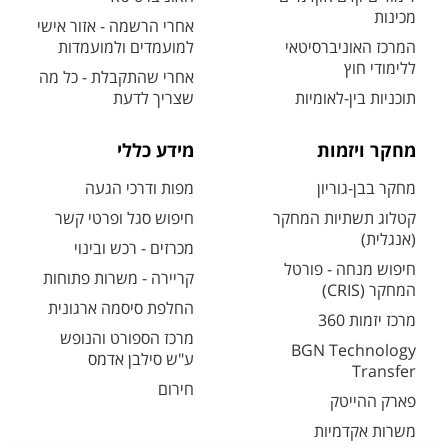
מכינות
אחרי הרשמה - אזור אישי
המרכז האוניברסיטאי
למועמדים ולמועמדות
ללימודי חוץ
אחרי שהתקבלת - כל מה
תוכניות בין-לאומיות
שצריך לדעת
מחקר ויזמות
מידע כללי
מחקר בבן-גוריון
מפות ודרכי הגעה
קטלוג תשתיות המחקר
חיפוש סגל ופרטי קשר
(אנגלית)
מכרזים - רכש ובינוי
חיפוש מנחה - פורטל
קריירה - משרות פתוחות
המחקר (CRIS)
החלפת סיסמה ארגונית
מרכז יזמות 360
מרכז הספורט והנופש
BGN Technology
ע"ש סילבן אדמס
Transfer
חירום
פארק ההייטק
משרות אקדמיות