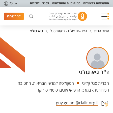
פריט נגישות
התעניינות בלימודים
סטודנטיות וסטודנטים
לסגל
לידידים
עב
להרשמה
עמוד הבית
האנשים שלנו - חיפוש סגל
גיא גולני
ד"ר גיא גולני
יחידות
חבר/ת סגל קליני
הפקולטה למדעי הבריאות, החטיבה
הכירורגית- במרכז הרפואי אוניברסיטאי סורוקה
guy.golani@clalit.org.il
אזור צור קשר עם איש הסגל