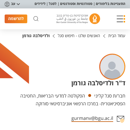
פריט נגישות
התעניינות בלימודים
סטודנטיות וסטודנטים
לסגל
לידידים
עב
להרשמה
עמוד הבית
האנשים שלנו - חיפוש סגל
ולדיסלבה גורמן
ד"ר ולדיסלבה גורמן
יחידות
חבר/ת סגל קליני
הפקולטה למדעי הבריאות, החטיבה
הפסיכיאטרית- במרכז הרפואי אוניברסיטאי סורוקה
gurmanv@bgu.ac.il
אזור צור קשר עם איש הסגל