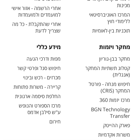
מכינות
אחרי הרשמה - אזור אישי
המרכז האוניברסיטאי
למועמדים ולמועמדות
ללימודי חוץ
אחרי שהתקבלת - כל מה
תוכניות בין-לאומיות
שצריך לדעת
מחקר ויזמות
מידע כללי
מחקר בבן-גוריון
מפות ודרכי הגעה
קטלוג תשתיות המחקר
חיפוש סגל ופרטי קשר
(אנגלית)
מכרזים - רכש ובינוי
חיפוש מנחה - פורטל
קריירה - משרות פתוחות
המחקר (CRIS)
החלפת סיסמה ארגונית
מרכז יזמות 360
מרכז הספורט והנופש
BGN Technology
ע"ש סילבן אדמס
Transfer
חירום
פארק ההייטק
משרות אקדמיות