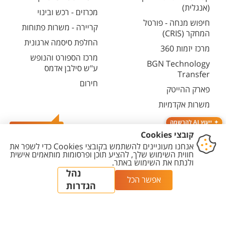
(אנגלית)
מכרזים - רכש ובינוי
חיפוש מנחה - פורטל
קריירה - משרות פתוחות
המחקר (CRIS)
החלפת סיסמה ארגונית
מרכז יזמות 360
מרכז הספורט והנופש
BGN Technology
ע"ש סילבן אדמס
Transfer
חירום
פארק ההייטק
משרות אקדמיות
ייעוץ AI להרשמה
צרו קשר
יצירת
הצהרת
מדיניות
מדיניות עריכת
הגדרת
קשר
נגישות
פרטיות
תוכן
עוגיות