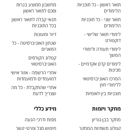
תואר ראשון - כל תוכניות
מחשבון ממוצע בגרות
הלימודים
וסכם לתואר ראשון
תואר שני - כל תוכניות
תנאי קבלה לתואר ראשון
הלימודים
בכל התוכניות
לימודי תואר שלישי -
דיור ומעונות
דוקטורט
שנתון האוניברסיטה - כל
לימודי תעודה ולימודי
התארים
המשך
קטלוג הקורסים
לימודים קדם אקדמיים -
האוניברסיטאי
מכינות
אחרי הרשמה - אזור אישי
המרכז האוניברסיטאי
למועמדים ולמועמדות
ללימודי חוץ
אחרי שהתקבלת - כל מה
תוכניות בין-לאומיות
שצריך לדעת
מחקר ויזמות
מידע כללי
מחקר בבן-גוריון
מפות ודרכי הגעה
קטלוג תשתיות המחקר
חיפוש סגל ופרטי קשר