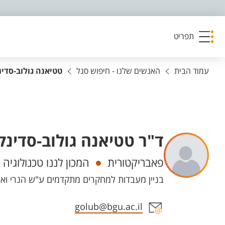
פריט נגישות
תפריט
עמוד הבית
האנשים שלנו - חיפוש סגל
טטיאנה גולוב-סדינ
ד"ר טטיאנה גולוב-סדינקי
יחידות
פאבריקטורית
המכון לננו טכנולוגיה
בניין מעבדות למחקרים מתקדמים ע"ש הנרי ואניטה וייס - 95 חדר 7
אזור צור קשר עם איש הסגל
golub@bgu.ac.il