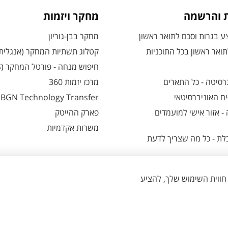
ת והרשמה
מחקר ויזמות
 בגרות וסכם לתואר ראשון
מחקר בבן-גוריון
ואר ראשון בכל התוכניות
קטלוג תשתיות המחקר (אנגלית
חיפוש מנחה - פורטל המחקר (CRIS)
רסיטה - כל התארים
מרכז יזמות 360
ם האוניברסיטאי
BGN Technology Transfer
 אזור אישי למועמדים
פארק ההייטק
משרות אקדמיות
ת - כל מה שצריך לדעת