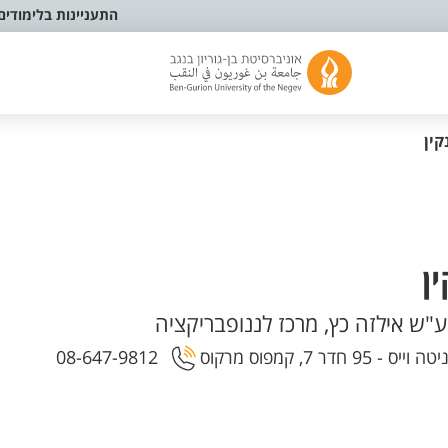
התעניינות בלימודים
קין
ן
 ע"ש אילזה כץ, מרכז לננופבריקציה
, קמפוס מרקוס
08-647-9812