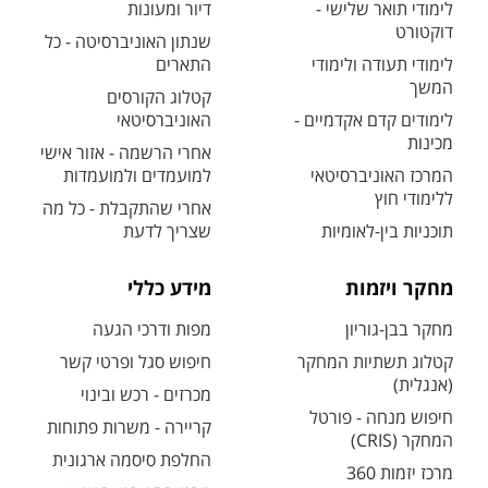
לימודי תואר שלישי -
דיור ומעונות
דוקטורט
שנתון האוניברסיטה - כל
לימודי תעודה ולימודי
התארים
המשך
קטלוג הקורסים
לימודים קדם אקדמיים -
האוניברסיטאי
מכינות
אחרי הרשמה - אזור אישי
המרכז האוניברסיטאי
למועמדים ולמועמדות
ללימודי חוץ
אחרי שהתקבלת - כל מה
תוכניות בין-לאומיות
שצריך לדעת
מחקר ויזמות
מידע כללי
מחקר בבן-גוריון
מפות ודרכי הגעה
קטלוג תשתיות המחקר
חיפוש סגל ופרטי קשר
(אנגלית)
מכרזים - רכש ובינוי
חיפוש מנחה - פורטל
קריירה - משרות פתוחות
המחקר (CRIS)
החלפת סיסמה ארגונית
מרכז יזמות 360