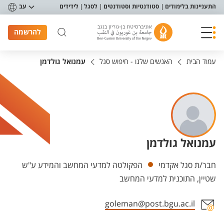
פריט נגישות
התעניינות בלימודים
סטודנטיות וסטודנטים
לסגל
לידידים
עב
להרשמה
עמוד הבית
האנשים שלנו - חיפוש סגל
עמנואל גולדמן
עמנואל גולדמן
יחידות
חבר/ת סגל אקדמי
הפקולטה למדעי המחשב והמידע ע"ש
שטיין, התוכנית למדעי המחשב
goleman@post.bgu.ac.il
אזור צור קשר עם איש הסגל