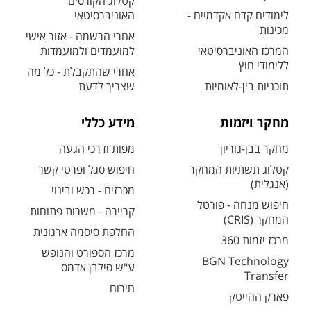
קטלוג הקורסים
לימודים קדם אקדמיים -
האוניברסיטאי
מכינות
אחרי הרשמה - אזור אישי
המרכז האוניברסיטאי
למועמדים ולמועמדות
ללימודי חוץ
אחרי שהתקבלת - כל מה
תוכניות בין-לאומיות
שצריך לדעת
מחקר ויזמות
מידע כללי
מחקר בבן-גוריון
מפות ודרכי הגעה
קטלוג תשתיות המחקר
חיפוש סגל ופרטי קשר
(אנגלית)
מכרזים - רכש ובינוי
חיפוש מנחה - פורטל
קריירה - משרות פתוחות
המחקר (CRIS)
החלפת סיסמה ארגונית
מרכז יזמות 360
מרכז הספורט והנופש
BGN Technology
ע"ש סילבן אדמס
Transfer
חירום
פארק ההייטק