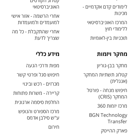
קטלוג הקורסים
לימודים קדם אקדמיים -
האוניברסיטאי
מכינות
אחרי הרשמה - אזור אישי
המרכז האוניברסיטאי
למועמדים ולמועמדות
ללימודי חוץ
אחרי שהתקבלת - כל מה
תוכניות בין-לאומיות
שצריך לדעת
מחקר ויזמות
מידע כללי
מחקר בבן-גוריון
מפות ודרכי הגעה
קטלוג תשתיות המחקר
חיפוש סגל ופרטי קשר
(אנגלית)
מכרזים - רכש ובינוי
חיפוש מנחה - פורטל
קריירה - משרות פתוחות
המחקר (CRIS)
החלפת סיסמה ארגונית
מרכז יזמות 360
מרכז הספורט והנופש
BGN Technology
ע"ש סילבן אדמס
Transfer
חירום
פארק ההייטק