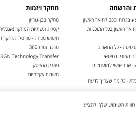
ת והרשמה
מחקר ויזמות
 בגרות וסכם לתואר ראשון
מחקר בבן-גוריון
ואר ראשון בכל התוכניות
קטלוג תשתיות המחקר (אנגלית
חיפוש מנחה - פורטל המחקר (CRIS)
רסיטה - כל התארים
מרכז יזמות 360
ם האוניברסיטאי
BGN Technology Transfer
 אזור אישי למועמדים
פארק ההייטק
משרות אקדמיות
ת - כל מה שצריך לדעת