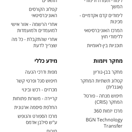
לימודי תעודה ולימודי
התארים
המשך
קטלוג הקורסים
לימודים קדם אקדמיים -
האוניברסיטאי
מכינות
אחרי הרשמה - אזור אישי
המרכז האוניברסיטאי
למועמדים ולמועמדות
ללימודי חוץ
אחרי שהתקבלת - כל מה
תוכניות בין-לאומיות
שצריך לדעת
מחקר ויזמות
מידע כללי
מחקר בבן-גוריון
מפות ודרכי הגעה
קטלוג תשתיות המחקר
חיפוש סגל ופרטי קשר
(אנגלית)
מכרזים - רכש ובינוי
חיפוש מנחה - פורטל
קריירה - משרות פתוחות
המחקר (CRIS)
החלפת סיסמה ארגונית
מרכז יזמות 360
מרכז הספורט והנופש
BGN Technology
ע"ש סילבן אדמס
Transfer
חירום