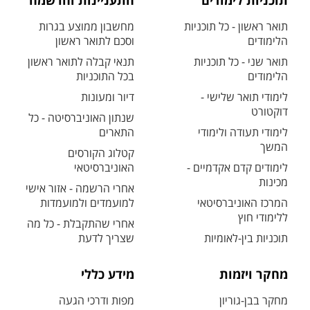
תוכניות לימודים
התעניינות והרשמה
תואר ראשון - כל תוכניות
מחשבון ממוצע בגרות
הלימודים
וסכם לתואר ראשון
תואר שני - כל תוכניות
תנאי קבלה לתואר ראשון
הלימודים
בכל התוכניות
לימודי תואר שלישי -
דיור ומעונות
דוקטורט
שנתון האוניברסיטה - כל
לימודי תעודה ולימודי
התארים
המשך
קטלוג הקורסים
לימודים קדם אקדמיים -
האוניברסיטאי
מכינות
אחרי הרשמה - אזור אישי
המרכז האוניברסיטאי
למועמדים ולמועמדות
ללימודי חוץ
אחרי שהתקבלת - כל מה
תוכניות בין-לאומיות
שצריך לדעת
מחקר ויזמות
מידע כללי
מחקר בבן-גוריון
מפות ודרכי הגעה