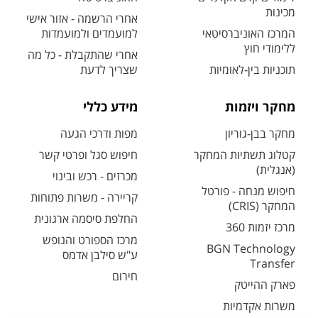
מכינות
אחרי הרשמה - אזור אישי
המרכז האוניברסיטאי
למועמדים ולמועמדות
ללימודי חוץ
אחרי שהתקבלת - כל מה
תוכניות בין-לאומיות
שצריך לדעת
מחקר ויזמות
מידע כללי
מחקר בבן-גוריון
מפות ודרכי הגעה
קטלוג תשתיות המחקר
חיפוש סגל ופרטי קשר
(אנגלית)
מכרזים - רכש ובינוי
חיפוש מנחה - פורטל
קריירה - משרות פתוחות
המחקר (CRIS)
החלפת סיסמה ארגונית
מרכז יזמות 360
מרכז הספורט והנופש
BGN Technology
ע"ש סילבן אדמס
Transfer
חירום
פארק ההייטק
משרות אקדמיות