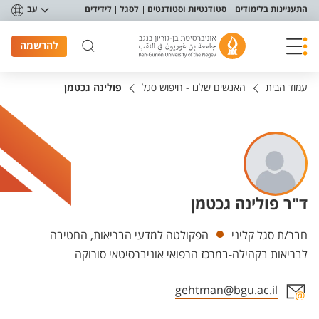
פריט נגישות
התעניינות בלימודים
סטודנטיות וסטודנטים
לסגל
לידידים
עב
להרשמה
עמוד הבית
האנשים שלנו - חיפוש סגל
פולינה גכטמן
ד"ר פולינה גכטמן
יחידות
חבר/ת סגל קליני
הפקולטה למדעי הבריאות, החטיבה
לבריאות בקהילה-במרכז הרפואי אוניברסיטאי סורוקה
gehtman@bgu.ac.il
אזור צור קשר עם איש הסגל