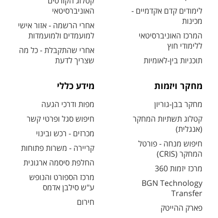
קטלוג הקורסים
לימודים קדם אקדמיים -
האוניברסיטאי
מכינות
אחרי הרשמה - אזור אישי
המרכז האוניברסיטאי
למועמדים ולמועמדות
ללימודי חוץ
אחרי שהתקבלת - כל מה
תוכניות בין-לאומיות
שצריך לדעת
מחקר ויזמות
מידע כללי
מחקר בבן-גוריון
מפות ודרכי הגעה
קטלוג תשתיות המחקר
חיפוש סגל ופרטי קשר
(אנגלית)
מכרזים - רכש ובינוי
חיפוש מנחה - פורטל
קריירה - משרות פתוחות
המחקר (CRIS)
החלפת סיסמה ארגונית
מרכז יזמות 360
מרכז הספורט והנופש
BGN Technology
ע"ש סילבן אדמס
Transfer
חירום
פארק ההייטק