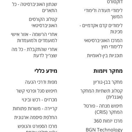
דוקטורט
שנתון האוניברסיטה - כל
לימודי תעודה ולימודי
התארים
המשך
קטלוג הקורסים
לימודים קדם אקדמיים -
האוניברסיטאי
מכינות
אחרי הרשמה - אזור אישי
המרכז האוניברסיטאי
למועמדים ולמועמדות
ללימודי חוץ
אחרי שהתקבלת - כל מה
תוכניות בין-לאומיות
שצריך לדעת
מחקר ויזמות
מידע כללי
מחקר בבן-גוריון
מפות ודרכי הגעה
קטלוג תשתיות המחקר
חיפוש סגל ופרטי קשר
(אנגלית)
מכרזים - רכש ובינוי
חיפוש מנחה - פורטל
קריירה - משרות פתוחות
המחקר (CRIS)
החלפת סיסמה ארגונית
מרכז יזמות 360
מרכז הספורט והנופש
BGN Technology