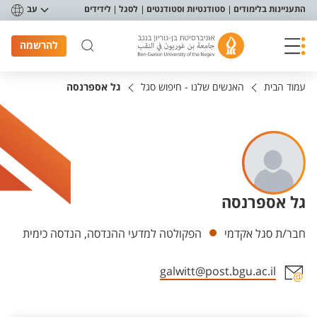
פריט נגישות
התעניינות בלימודים
סטודנטיות וסטודנטים
לסגל
לידידים
עב
להרשמה
עמוד הבית
האנשים שלנו - חיפוש סגל
גל אספרנסה
גל אספרנסה
יחידות
חבר/ת סגל אקדמי
הפקולטה למדעי ההנדסה, הנדסה כימית
galwitt@post.bgu.ac.il
אזור צור קשר עם איש הסגל