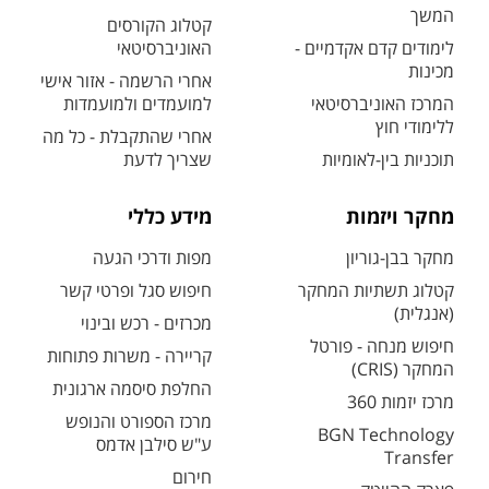
המשך
קטלוג הקורסים
לימודים קדם אקדמיים -
האוניברסיטאי
מכינות
אחרי הרשמה - אזור אישי
המרכז האוניברסיטאי
למועמדים ולמועמדות
ללימודי חוץ
אחרי שהתקבלת - כל מה
תוכניות בין-לאומיות
שצריך לדעת
מחקר ויזמות
מידע כללי
מחקר בבן-גוריון
מפות ודרכי הגעה
קטלוג תשתיות המחקר
חיפוש סגל ופרטי קשר
(אנגלית)
מכרזים - רכש ובינוי
חיפוש מנחה - פורטל
קריירה - משרות פתוחות
המחקר (CRIS)
החלפת סיסמה ארגונית
מרכז יזמות 360
מרכז הספורט והנופש
BGN Technology
ע"ש סילבן אדמס
Transfer
חירום