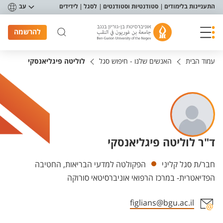
פריט נגישות
התעניינות בלימודים
סטודנטיות וסטודנטים
לסגל
לידידים
עב
להרשמה
עמוד הבית
האנשים שלנו - חיפוש סגל
לוליטה פיגליאנסקי
ד"ר לוליטה פיגליאנסקי
יחידות
חבר/ת סגל קליני
הפקולטה למדעי הבריאות, החטיבה
הפדיאטרית- במרכז הרפואי אוניברסיטאי סורוקה
figlians@bgu.ac.il
אזור צור קשר עם איש הסגל