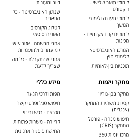
לימודי תואר שלישי -
דיור ומעונות
דוקטורט
שנתון האוניברסיטה - כל
לימודי תעודה ולימודי
התארים
המשך
קטלוג הקורסים
לימודים קדם אקדמיים -
האוניברסיטאי
מכינות
אחרי הרשמה - אזור אישי
המרכז האוניברסיטאי
למועמדים ולמועמדות
ללימודי חוץ
אחרי שהתקבלת - כל מה
תוכניות בין-לאומיות
שצריך לדעת
מחקר ויזמות
מידע כללי
מחקר בבן-גוריון
מפות ודרכי הגעה
קטלוג תשתיות המחקר
חיפוש סגל ופרטי קשר
(אנגלית)
מכרזים - רכש ובינוי
חיפוש מנחה - פורטל
קריירה - משרות פתוחות
המחקר (CRIS)
החלפת סיסמה ארגונית
מרכז יזמות 360