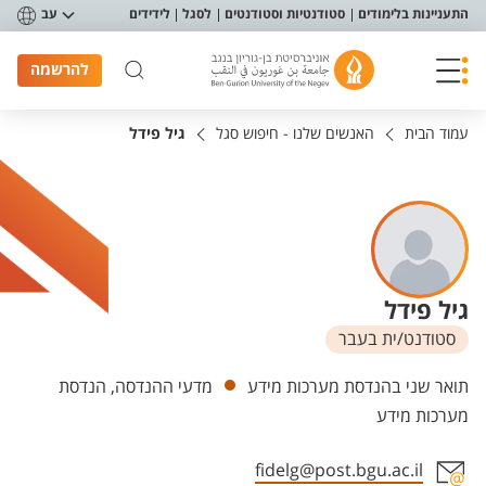
פריט נגישות
התעניינות בלימודים
סטודנטיות וסטודנטים
לסגל
לידידים
עב
להרשמה
עמוד הבית
האנשים שלנו - חיפוש סגל
גיל פידל
גיל פידל
סטודנט/ית בעבר
יחידות
תואר שני בהנדסת מערכות מידע
מדעי ההנדסה, הנדסת
מערכות מידע
fidelg@post.bgu.ac.il