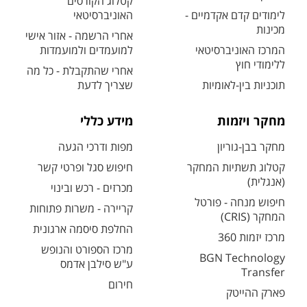
קטלוג הקורסים
לימודים קדם אקדמיים -
האוניברסיטאי
מכינות
אחרי הרשמה - אזור אישי
המרכז האוניברסיטאי
למועמדים ולמועמדות
ללימודי חוץ
אחרי שהתקבלת - כל מה
תוכניות בין-לאומיות
שצריך לדעת
מחקר ויזמות
מידע כללי
מחקר בבן-גוריון
מפות ודרכי הגעה
קטלוג תשתיות המחקר
חיפוש סגל ופרטי קשר
(אנגלית)
מכרזים - רכש ובינוי
חיפוש מנחה - פורטל
קריירה - משרות פתוחות
המחקר (CRIS)
החלפת סיסמה ארגונית
מרכז יזמות 360
מרכז הספורט והנופש
BGN Technology
ע"ש סילבן אדמס
Transfer
חירום
פארק ההייטק