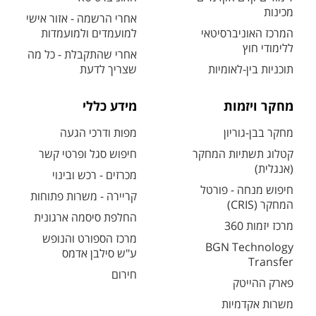
מכינות
אחרי הרשמה - אזור אישי
המרכז האוניברסיטאי
למועמדים ולמועמדות
ללימודי חוץ
אחרי שהתקבלת - כל מה
תוכניות בין-לאומיות
שצריך לדעת
מחקר ויזמות
מידע כללי
מחקר בבן-גוריון
מפות ודרכי הגעה
קטלוג תשתיות המחקר
חיפוש סגל ופרטי קשר
(אנגלית)
מכרזים - רכש ובינוי
חיפוש מנחה - פורטל
קריירה - משרות פתוחות
המחקר (CRIS)
החלפת סיסמה ארגונית
מרכז יזמות 360
מרכז הספורט והנופש
BGN Technology
ע"ש סילבן אדמס
Transfer
חירום
פארק ההייטק
משרות אקדמיות