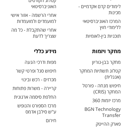
קטלוג הקורסים
לימודים קדם אקדמיים -
האוניברסיטאי
מכינות
אחרי הרשמה - אזור אישי
המרכז האוניברסיטאי
למועמדים ולמועמדות
ללימודי חוץ
אחרי שהתקבלת - כל מה
תוכניות בין-לאומיות
שצריך לדעת
מחקר ויזמות
מידע כללי
מחקר בבן-גוריון
מפות ודרכי הגעה
קטלוג תשתיות המחקר
חיפוש סגל ופרטי קשר
(אנגלית)
מכרזים - רכש ובינוי
חיפוש מנחה - פורטל
קריירה - משרות פתוחות
המחקר (CRIS)
החלפת סיסמה ארגונית
מרכז יזמות 360
מרכז הספורט והנופש
BGN Technology
ע"ש סילבן אדמס
Transfer
חירום
פארק ההייטק