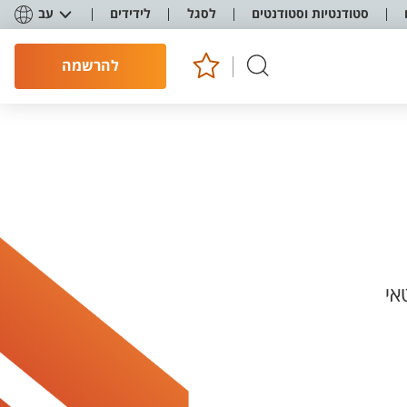
סטודנטיות וסטודנטים
לסגל
לידידים
עב
להרשמה
אי