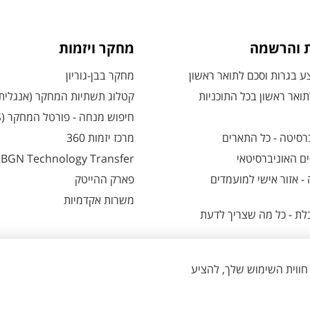
ת והרשמה
מחקר ויזמות
 בגרות וסכם לתואר ראשון
מחקר בבן-גוריון
ואר ראשון בכל התוכניות
קטלוג תשתיות המחקר (אנגלית
חיפוש מנחה - פורטל המחקר (CRIS)
רסיטה - כל התארים
מרכז יזמות 360
ם האוניברסיטאי
BGN Technology Transfer
 אזור אישי למועמדים
פארק ההייטק
משרות אקדמיות
ת - כל מה שצריך לדעת