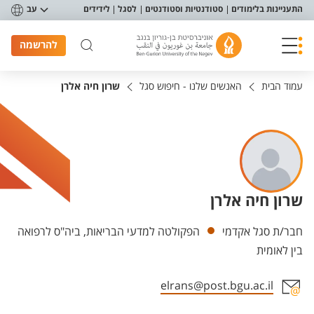
פריט נגישות
התעניינות בלימודים
סטודנטיות וסטודנטים
לסגל
לידידים
עב
להרשמה
עמוד הבית
האנשים שלנו - חיפוש סגל
שרון חיה אלרן
שרון חיה אלרן
יחידות
חבר/ת סגל אקדמי
הפקולטה למדעי הבריאות, ביה"ס לרפואה
בין לאומית
elrans@post.bgu.ac.il
אזור צור קשר עם איש הסגל