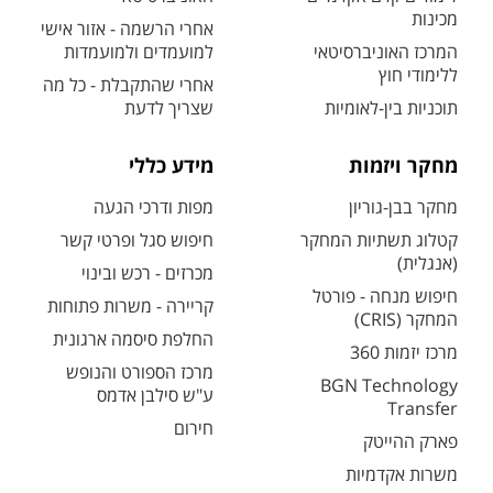
מכינות
אחרי הרשמה - אזור אישי
המרכז האוניברסיטאי
למועמדים ולמועמדות
ללימודי חוץ
אחרי שהתקבלת - כל מה
תוכניות בין-לאומיות
שצריך לדעת
מחקר ויזמות
מידע כללי
מחקר בבן-גוריון
מפות ודרכי הגעה
קטלוג תשתיות המחקר
חיפוש סגל ופרטי קשר
(אנגלית)
מכרזים - רכש ובינוי
חיפוש מנחה - פורטל
קריירה - משרות פתוחות
המחקר (CRIS)
החלפת סיסמה ארגונית
מרכז יזמות 360
מרכז הספורט והנופש
BGN Technology
ע"ש סילבן אדמס
Transfer
חירום
פארק ההייטק
משרות אקדמיות