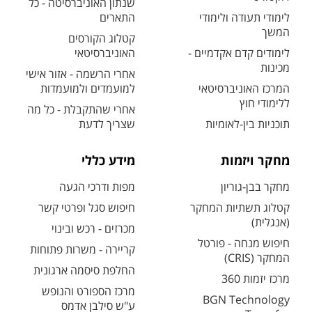
שנתון האוניברסיטה - כל
לימודי תעודה ולימודי
התארים
המשך
קטלוג הקורסים
לימודים קדם אקדמיים -
האוניברסיטאי
מכינות
אחרי הרשמה - אזור אישי
המרכז האוניברסיטאי
למועמדים ולמועמדות
ללימודי חוץ
אחרי שהתקבלת - כל מה
תוכניות בין-לאומיות
שצריך לדעת
מחקר ויזמות
מידע כללי
מחקר בבן-גוריון
מפות ודרכי הגעה
קטלוג תשתיות המחקר
חיפוש סגל ופרטי קשר
(אנגלית)
מכרזים - רכש ובינוי
חיפוש מנחה - פורטל
קריירה - משרות פתוחות
המחקר (CRIS)
החלפת סיסמה ארגונית
מרכז יזמות 360
מרכז הספורט והנופש
BGN Technology
ע"ש סילבן אדמס