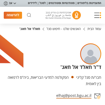
פריט נגישות
התעניינות בלימודים
סטודנטיות וסטודנטים
לסגל
לידידים
עב
להרשמה
עמוד הבית
האנשים שלנו - חיפוש סגל
חאלד אל חאג'
ד"ר חאלד אל חאג'
יחידות
חבר/ת סגל קליני
הפקולטה למדעי הבריאות, ביה"ס לרפואה
בין לאומית
elhaj@post.bgu.ac.il
אזור צור קשר עם איש הסגל