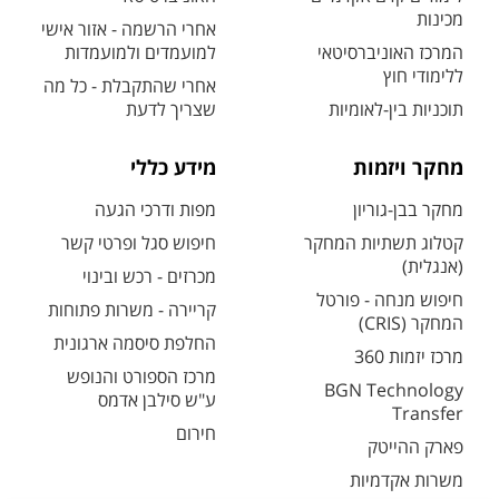
מכינות
אחרי הרשמה - אזור אישי
המרכז האוניברסיטאי
למועמדים ולמועמדות
ללימודי חוץ
אחרי שהתקבלת - כל מה
תוכניות בין-לאומיות
שצריך לדעת
מחקר ויזמות
מידע כללי
מחקר בבן-גוריון
מפות ודרכי הגעה
קטלוג תשתיות המחקר
חיפוש סגל ופרטי קשר
(אנגלית)
מכרזים - רכש ובינוי
חיפוש מנחה - פורטל
קריירה - משרות פתוחות
המחקר (CRIS)
החלפת סיסמה ארגונית
מרכז יזמות 360
מרכז הספורט והנופש
BGN Technology
ע"ש סילבן אדמס
Transfer
חירום
פארק ההייטק
משרות אקדמיות