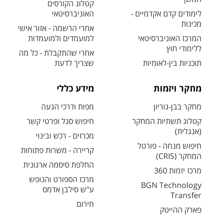
קטלוג הקורסים
לימודים קדם אקדמיים -
האוניברסיטאי
מכינות
אחרי הרשמה - אזור אישי
המרכז האוניברסיטאי
למועמדים ולמועמדות
ללימודי חוץ
אחרי שהתקבלת - כל מה
תוכניות בין-לאומיות
שצריך לדעת
מחקר ויזמות
מידע כללי
מחקר בבן-גוריון
מפות ודרכי הגעה
קטלוג תשתיות המחקר
חיפוש סגל ופרטי קשר
(אנגלית)
מכרזים - רכש ובינוי
חיפוש מנחה - פורטל
קריירה - משרות פתוחות
המחקר (CRIS)
החלפת סיסמה ארגונית
מרכז יזמות 360
מרכז הספורט והנופש
BGN Technology
ע"ש סילבן אדמס
Transfer
חירום
פארק ההייטק