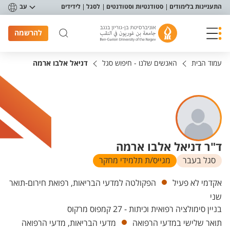
פריט נגישות
התעניינות בלימודים
סטודנטיות וסטודנטים
לסגל
לידידים
עב
להרשמה
עמוד הבית
האנשים שלנו - חיפוש סגל
דניאל אלבו ארמה
ד"ר דניאל אלבו ארמה
סגל בעבר
מגייס/ת תלמידי מחקר
יחידות
אקדמי לא פעיל
הפקולטה למדעי הבריאות, רפואת חירום-תואר
שני
בניין סימולציה רפואית וכיתות - 27 קמפוס מרקוס
תואר שלישי במדעי הרפואה
מדעי הבריאות, מדעי הרפואה