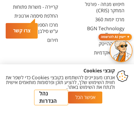
חיפוש מנחה - פורטל
קריירה - משרות פתוחות
המחקר (CRIS)
החלפת סיסמה ארגונית
מרכז יזמות 360
מרכז הספורט והנופש
BGN Technology
צרו קשר
ע"ש סילבן אדמס
Transfer
ייעוץ AI להרשמה
חירום
פארק ההייטק
משרות אקדמיות
יצירת
הצהרת
מדיניות
מדיניות עריכת
הגדרת
קשר
נגישות
פרטיות
תוכן
עוגיות