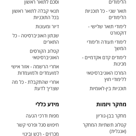
הלימודים
וסכם לתואר ראשון
תואר שני - כל תוכניות
תנאי קבלה לתואר ראשון
הלימודים
בכל התוכניות
לימודי תואר שלישי -
דיור ומעונות
דוקטורט
שנתון האוניברסיטה - כל
לימודי תעודה ולימודי
התארים
המשך
קטלוג הקורסים
לימודים קדם אקדמיים -
האוניברסיטאי
מכינות
אחרי הרשמה - אזור אישי
המרכז האוניברסיטאי
למועמדים ולמועמדות
ללימודי חוץ
אחרי שהתקבלת - כל מה
תוכניות בין-לאומיות
שצריך לדעת
מחקר ויזמות
מידע כללי
מחקר בבן-גוריון
מפות ודרכי הגעה
קטלוג תשתיות המחקר
חיפוש סגל ופרטי קשר
(אנגלית)
מכרזים - רכש ובינוי