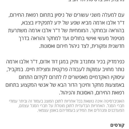
עם למעלה משני עשורים של ניסיון בתחום רפואת החירום,
ד"ר אלבו ארמה מביא שפע של ידע לתפקידיו בצבא,
בהוראה ובמחקר. המומחיות של ד"ר אלבו ארמה משתרעת
מטיפול מעשי ואישי בחולים ועד למחקר והוראה בדרך
חדשנית ומקורית, לצד ניהול חירום ואסונות.
כפרמדיק בכיר ומתנדב ותיק במגן דוד אדום, ד"ר אלבו ארמה
נותר מחויב עמוקות לעבודה פרקטית ומצילת חיים. במקביל,
עיסוקיו האקדמיים מאפשרים לו לתרום לקידום התחום
באמצעות מחקר וחינוך הדור הבא של אנשי המקצוע בתחום
רפואת החירום, האסונות והניהול.
האוניברסיטה אינה נושאת בכל אחריות לתוכן המוצג בעמוד זה וביתר עמודי 
חברי הסגל. האחריות הבלעדית לתוכן מוטלת על חברי הסגל עצמם, 
המעדכנים ומנהלים את המידע בעמודיהם באופן עצמאי.
קורסים