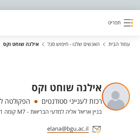
פריט נגישות
תפריט
עמוד הבית
האנשים שלנו - חיפוש סגל
אילנה שוחט וקס
אילנה שוחט וקס
יחידות
רכזת לענייני סטודנטים
הפקולטה למ
בניין אריאל אליה למדעי הבריאות - M7 קומה 1 חדר 109, מדעי הבריאות סורוקה
אזור צור קשר עם איש הסגל
elana@bgu.ac.il