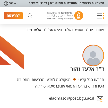
פריט נגישות
התעניינות בלימודים
סטודנטיות וסטודנטים
לסגל
לידידים
עב
להרשמה
עמוד הבית
האנשים שלנו - חיפוש סגל
אלעד מזור
ד"ר אלעד מזור
יחידות
חבר/ת סגל קליני
הפקולטה למדעי הבריאות, החטיבה
הכירורגית- במרכז הרפואי אוניברסיטאי סורוקה
eladmazo@post.bgu.ac.il
אזור צור קשר עם איש הסגל