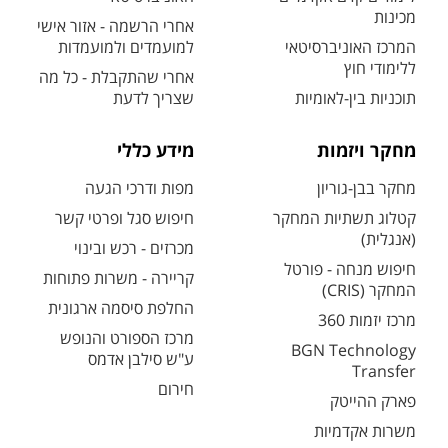
מכינות
אחרי הרשמה - אזור אישי
המרכז האוניברסיטאי
למועמדים ולמועמדות
ללימודי חוץ
אחרי שהתקבלת - כל מה
תוכניות בין-לאומיות
שצריך לדעת
מחקר ויזמות
מידע כללי
מחקר בבן-גוריון
מפות ודרכי הגעה
קטלוג תשתיות המחקר
חיפוש סגל ופרטי קשר
(אנגלית)
מכרזים - רכש ובינוי
חיפוש מנחה - פורטל
קריירה - משרות פתוחות
המחקר (CRIS)
החלפת סיסמה ארגונית
מרכז יזמות 360
מרכז הספורט והנופש
BGN Technology
ע"ש סילבן אדמס
Transfer
חירום
פארק ההייטק
משרות אקדמיות