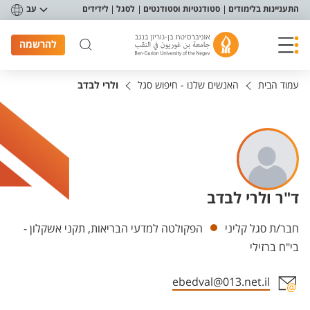
פריט נגישות
התעניינות בלימודים
סטודנטיות וסטודנטים
לסגל
לידידים
עב
להרשמה
עמוד הבית
האנשים שלנו - חיפוש סגל
ולרי לבדב
ד"ר ולרי לבדב
יחידות
חבר/ת סגל קליני
הפקולטה למדעי הבריאות, תקני אשקלון -
בי"ח ברזילי
ebedval@013.net.il
אזור צור קשר עם איש הסגל