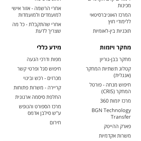
מכינות
אחרי הרשמה - אזור אישי
המרכז האוניברסיטאי
למועמדים ולמועמדות
ללימודי חוץ
אחרי שהתקבלת - כל מה
תוכניות בין-לאומיות
שצריך לדעת
מחקר ויזמות
מידע כללי
מחקר בבן-גוריון
מפות ודרכי הגעה
קטלוג תשתיות המחקר
חיפוש סגל ופרטי קשר
(אנגלית)
מכרזים - רכש ובינוי
חיפוש מנחה - פורטל
קריירה - משרות פתוחות
המחקר (CRIS)
החלפת סיסמה ארגונית
מרכז יזמות 360
מרכז הספורט והנופש
BGN Technology
ע"ש סילבן אדמס
Transfer
חירום
פארק ההייטק
משרות אקדמיות