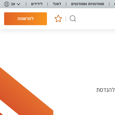
סטודנטיות וסטודנטים
לסגל
לידידים
עב
להרשמה
 להנדסת