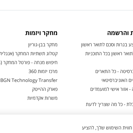
ת והרשמה
מחקר ויזמות
 בגרות וסכם לתואר ראשון
מחקר בבן-גוריון
ואר ראשון בכל התוכניות
קטלוג תשתיות המחקר (אנגלית
חיפוש מנחה - פורטל המחקר (CRIS)
רסיטה - כל התארים
מרכז יזמות 360
ם האוניברסיטאי
BGN Technology Transfer
 אזור אישי למועמדים
פארק ההייטק
משרות אקדמיות
ת - כל מה שצריך לדעת