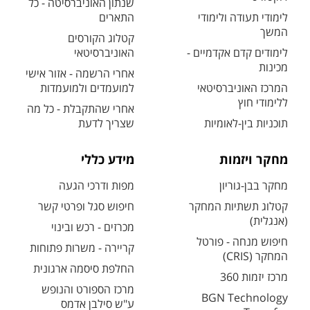
שנתון האוניברסיטה - כל
לימודי תעודה ולימודי
התארים
המשך
קטלוג הקורסים
לימודים קדם אקדמיים -
האוניברסיטאי
מכינות
אחרי הרשמה - אזור אישי
המרכז האוניברסיטאי
למועמדים ולמועמדות
ללימודי חוץ
אחרי שהתקבלת - כל מה
תוכניות בין-לאומיות
שצריך לדעת
מחקר ויזמות
מידע כללי
מחקר בבן-גוריון
מפות ודרכי הגעה
קטלוג תשתיות המחקר
חיפוש סגל ופרטי קשר
(אנגלית)
מכרזים - רכש ובינוי
חיפוש מנחה - פורטל
קריירה - משרות פתוחות
המחקר (CRIS)
החלפת סיסמה ארגונית
מרכז יזמות 360
מרכז הספורט והנופש
BGN Technology
ע"ש סילבן אדמס