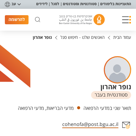
פריט נגישות
התעניינות בלימודים
סטודנטיות וסטודנטים
לסגל
לידידים
עב
להרשמה
עמוד הבית
האנשים שלנו - חיפוש סגל
נופר אהרון
נופר אהרון
סטודנט/ית בעבר
יחידות
תואר שני במדעי הרפואה
מדעי הבריאות, מדעי הרפואה
cohenofa@post.bgu.ac.il
אזור צור קשר עם איש הסגל