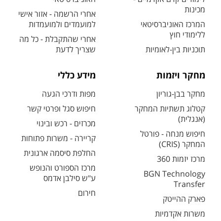
מכינות
אחרי הרשמה - אזור אישי
המרכז האוניברסיטאי
למועמדים ולמועמדות
ללימודי חוץ
אחרי שהתקבלת - כל מה
תוכניות בין-לאומיות
שצריך לדעת
מחקר ויזמות
מידע כללי
מחקר בבן-גוריון
מפות ודרכי הגעה
קטלוג תשתיות המחקר
חיפוש סגל ופרטי קשר
(אנגלית)
מכרזים - רכש ובינוי
חיפוש מנחה - פורטל
קריירה - משרות פתוחות
המחקר (CRIS)
החלפת סיסמה ארגונית
מרכז יזמות 360
מרכז הספורט והנופש
BGN Technology
ע"ש סילבן אדמס
Transfer
חירום
פארק ההייטק
משרות אקדמיות