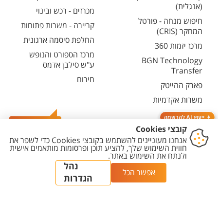
(אנגלית)
מכרזים - רכש ובינוי
חיפוש מנחה - פורטל
קריירה - משרות פתוחות
המחקר (CRIS)
החלפת סיסמה ארגונית
מרכז יזמות 360
מרכז הספורט והנופש
BGN Technology
ע"ש סילבן אדמס
Transfer
חירום
פארק ההייטק
משרות אקדמיות
ייעוץ AI להרשמה
צרו קשר
יצירת
הצהרת
מדיניות
מדיניות עריכת
הגדרת
קשר
נגישות
פרטיות
תוכן
עוגיות