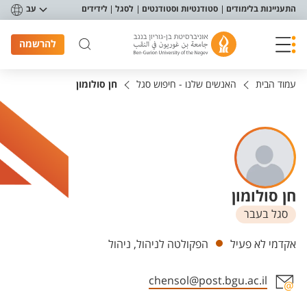
פריט נגישות
התעניינות בלימודים
סטודנטיות וסטודנטים
לסגל
לידידים
עב
להרשמה
עמוד הבית
האנשים שלנו - חיפוש סגל
חן סולומון
חן סולומון
סגל בעבר
יחידות
אקדמי לא פעיל
הפקולטה לניהול, ניהול
chensol@post.bgu.ac.il
אזור צור קשר עם איש הסגל