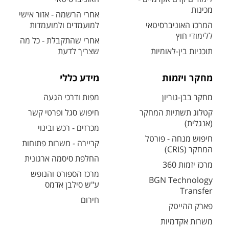
מכינות
אחרי הרשמה - אזור אישי
המרכז האוניברסיטאי
למועמדים ולמועמדות
ללימודי חוץ
אחרי שהתקבלת - כל מה
תוכניות בין-לאומיות
שצריך לדעת
מחקר ויזמות
מידע כללי
מחקר בבן-גוריון
מפות ודרכי הגעה
קטלוג תשתיות המחקר
חיפוש סגל ופרטי קשר
(אנגלית)
מכרזים - רכש ובינוי
חיפוש מנחה - פורטל
קריירה - משרות פתוחות
המחקר (CRIS)
החלפת סיסמה ארגונית
מרכז יזמות 360
מרכז הספורט והנופש
BGN Technology
ע"ש סילבן אדמס
Transfer
חירום
פארק ההייטק
משרות אקדמיות