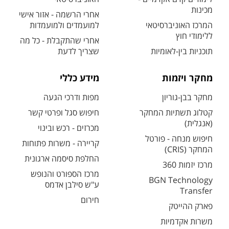
מכינות
אחרי הרשמה - אזור אישי
המרכז האוניברסיטאי
למועמדים ולמועמדות
ללימודי חוץ
אחרי שהתקבלת - כל מה
תוכניות בין-לאומיות
שצריך לדעת
מחקר ויזמות
מידע כללי
מחקר בבן-גוריון
מפות ודרכי הגעה
קטלוג תשתיות המחקר
חיפוש סגל ופרטי קשר
(אנגלית)
מכרזים - רכש ובינוי
חיפוש מנחה - פורטל
קריירה - משרות פתוחות
המחקר (CRIS)
החלפת סיסמה ארגונית
מרכז יזמות 360
מרכז הספורט והנופש
BGN Technology
ע"ש סילבן אדמס
Transfer
חירום
פארק ההייטק
משרות אקדמיות