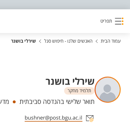
פריט נגישות
תפריט
עמוד הבית
האנשים שלנו - חיפוש סגל
שירלי בושנר
שירלי בושנר
תלמיד מחקר
יחידות
תואר שלישי בהנדסה סביבתית
מדע
אזור צור קשר עם איש הסגל
bushner@post.bgu.ac.il