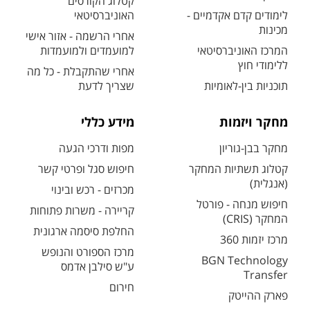
קטלוג הקורסים
לימודים קדם אקדמיים -
האוניברסיטאי
מכינות
אחרי הרשמה - אזור אישי
המרכז האוניברסיטאי
למועמדים ולמועמדות
ללימודי חוץ
אחרי שהתקבלת - כל מה
תוכניות בין-לאומיות
שצריך לדעת
מחקר ויזמות
מידע כללי
מחקר בבן-גוריון
מפות ודרכי הגעה
קטלוג תשתיות המחקר
חיפוש סגל ופרטי קשר
(אנגלית)
מכרזים - רכש ובינוי
חיפוש מנחה - פורטל
קריירה - משרות פתוחות
המחקר (CRIS)
החלפת סיסמה ארגונית
מרכז יזמות 360
מרכז הספורט והנופש
BGN Technology
ע"ש סילבן אדמס
Transfer
חירום
פארק ההייטק