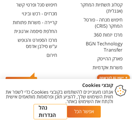
קטלוג תשתיות המחקר
חיפוש סגל ופרטי קשר
(אנגלית)
מכרזים - רכש ובינוי
חיפוש מנחה - פורטל
קריירה - משרות פתוחות
המחקר (CRIS)
החלפת סיסמה ארגונית
מרכז יזמות 360
מרכז הספורט והנופש
BGN Technology
ע"ש סילבן אדמס
Transfer
חירום
פארק ההייטק
משרות אקדמיות
ייעוץ AI להרשמה
צרו קשר
יצירת
הצהרת
מדיניות
מדיניות עריכת
הגדרת
קשר
נגישות
פרטיות
תוכן
עוגיות