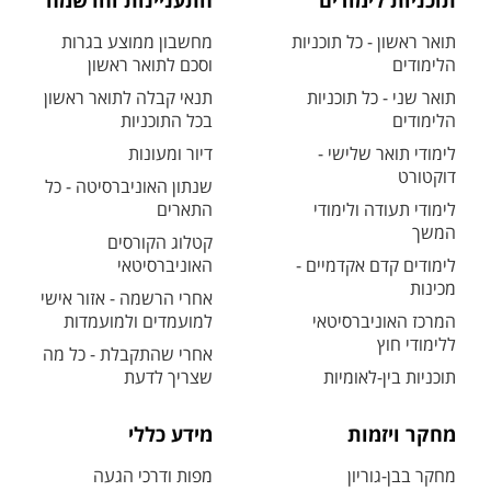
תוכניות לימודים
התעניינות והרשמה
תואר ראשון - כל תוכניות
מחשבון ממוצע בגרות
הלימודים
וסכם לתואר ראשון
תואר שני - כל תוכניות
תנאי קבלה לתואר ראשון
הלימודים
בכל התוכניות
לימודי תואר שלישי -
דיור ומעונות
דוקטורט
שנתון האוניברסיטה - כל
לימודי תעודה ולימודי
התארים
המשך
קטלוג הקורסים
לימודים קדם אקדמיים -
האוניברסיטאי
מכינות
אחרי הרשמה - אזור אישי
המרכז האוניברסיטאי
למועמדים ולמועמדות
ללימודי חוץ
אחרי שהתקבלת - כל מה
תוכניות בין-לאומיות
שצריך לדעת
מחקר ויזמות
מידע כללי
מחקר בבן-גוריון
מפות ודרכי הגעה