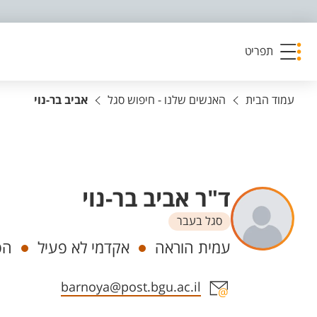
פריט נגישות
תפריט
עמוד הבית
האנשים שלנו - חיפוש סגל
אביב בר-נוי
ד"ר אביב בר-נוי
סגל בעבר
יחידות
עמית הוראה
אקדמי לא פעיל
הפ
אזור צור קשר עם איש הסגל
barnoya@post.bgu.ac.il