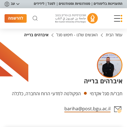
פריט נגישות
התעניינות בלימודים
סטודנטיות וסטודנטים
לסגל
לידידים
עב
להרשמה
עמוד הבית
האנשים שלנו - חיפוש סגל
איברהים ברייה
איברהים ברייה
יחידות
חבר/ת סגל אקדמי
הפקולטה למדעי הרוח והחברה, כלכלה
bariha@post.bgu.ac.il
אזור צור קשר עם איש הסגל