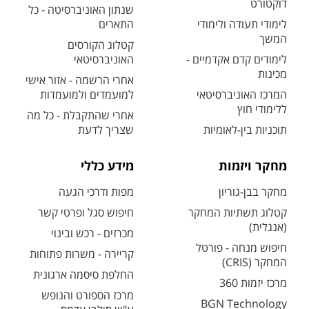
דוקטורט
שנתון האוניברסיטה - כל
לימודי תעודה ולימודי
התארים
המשך
קטלוג הקורסים
לימודים קדם אקדמיים -
האוניברסיטאי
מכינות
אחרי הרשמה - אזור אישי
המרכז האוניברסיטאי
למועמדים ולמועמדות
ללימודי חוץ
אחרי שהתקבלת - כל מה
תוכניות בין-לאומיות
שצריך לדעת
מחקר ויזמות
מידע כללי
מחקר בבן-גוריון
מפות ודרכי הגעה
קטלוג תשתיות המחקר
חיפוש סגל ופרטי קשר
(אנגלית)
מכרזים - רכש ובינוי
חיפוש מנחה - פורטל
קריירה - משרות פתוחות
המחקר (CRIS)
החלפת סיסמה ארגונית
מרכז יזמות 360
מרכז הספורט והנופש
BGN Technology