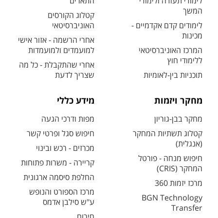
לימודי תעודה ולימודי
התארים
המשך
קטלוג הקורסים
לימודים קדם אקדמיים -
האוניברסיטאי
מכינות
אחרי הרשמה - אזור אישי
המרכז האוניברסיטאי
למועמדים ולמועמדות
ללימודי חוץ
אחרי שהתקבלת - כל מה
תוכניות בין-לאומיות
שצריך לדעת
מחקר ויזמות
מידע כללי
מחקר בבן-גוריון
מפות ודרכי הגעה
קטלוג תשתיות המחקר
חיפוש סגל ופרטי קשר
(אנגלית)
מכרזים - רכש ובינוי
חיפוש מנחה - פורטל
קריירה - משרות פתוחות
המחקר (CRIS)
החלפת סיסמה ארגונית
מרכז יזמות 360
מרכז הספורט והנופש
BGN Technology
ע"ש סילבן אדמס
Transfer
חירום