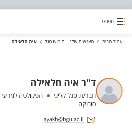
פריט נגישות
תפריט
עמוד הבית
האנשים שלנו - חיפוש סגל
איה חלאילה
ד"ר איה חלאילה
יחידות
חבר/ת סגל קליני
הפקולטה למדעי ה
סורוקה
אזור צור קשר עם איש הסגל
ayakh@bgu.ac.il