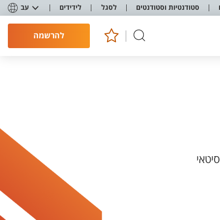
סטודנטיות וסטודנטים
לסגל
לידידים
עב
להרשמה
יטאי