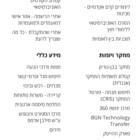
קטלוג הקורסים
לימודים קדם אקדמיים -
האוניברסיטאי
מכינות
אחרי הרשמה - אזור אישי
המרכז האוניברסיטאי
למועמדים ולמועמדות
ללימודי חוץ
אחרי שהתקבלת - כל מה
תוכניות בין-לאומיות
שצריך לדעת
מחקר ויזמות
מידע כללי
מחקר בבן-גוריון
מפות ודרכי הגעה
קטלוג תשתיות המחקר
חיפוש סגל ופרטי קשר
(אנגלית)
מכרזים - רכש ובינוי
חיפוש מנחה - פורטל
קריירה - משרות פתוחות
המחקר (CRIS)
החלפת סיסמה ארגונית
מרכז יזמות 360
מרכז הספורט והנופש
BGN Technology
ע"ש סילבן אדמס
Transfer
חירום
פארק ההייטק