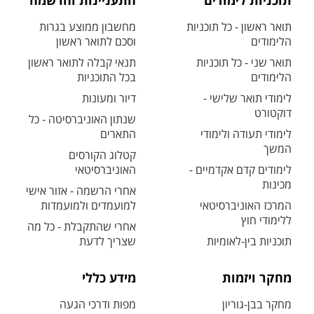
תוכניות לימודים
התעניינות והרשמה
תואר ראשון - כל תוכניות
מחשבון ממוצע בגרות
הלימודים
וסכם לתואר ראשון
תואר שני - כל תוכניות
תנאי קבלה לתואר ראשון
הלימודים
בכל התוכניות
לימודי תואר שלישי -
דיור ומעונות
דוקטורט
שנתון האוניברסיטה - כל
לימודי תעודה ולימודי
התארים
המשך
קטלוג הקורסים
לימודים קדם אקדמיים -
האוניברסיטאי
מכינות
אחרי הרשמה - אזור אישי
המרכז האוניברסיטאי
למועמדים ולמועמדות
ללימודי חוץ
אחרי שהתקבלת - כל מה
תוכניות בין-לאומיות
שצריך לדעת
מחקר ויזמות
מידע כללי
מחקר בבן-גוריון
מפות ודרכי הגעה