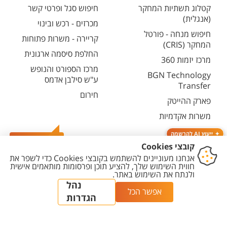
קטלוג תשתיות המחקר
חיפוש סגל ופרטי קשר
(אנגלית)
מכרזים - רכש ובינוי
חיפוש מנחה - פורטל
קריירה - משרות פתוחות
המחקר (CRIS)
החלפת סיסמה ארגונית
מרכז יזמות 360
מרכז הספורט והנופש
BGN Technology
ע"ש סילבן אדמס
Transfer
חירום
פארק ההייטק
משרות אקדמיות
ייעוץ AI להרשמה
צרו קשר
יצירת
הצהרת
מדיניות
מדיניות עריכת
הגדרת
קשר
נגישות
פרטיות
תוכן
עוגיות